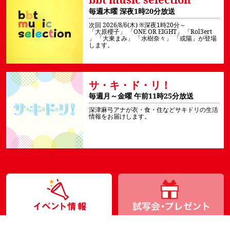
毎週木曜 深夜1時20分放送
次回 2026/8/6(木)
※深夜1時20分～
「大原櫻子」 「ONE OR EIGHT」 「Rol3ert
」 「大東まみ」 「水樹奈々」 「或陽」が登場
します。
サ・キ・ド・リ！
毎週月～金曜 午前11時25分放送
深津麻弓アナが衣・食・住などサキドリの生活
情報をお届けします。
イベント情報
チ