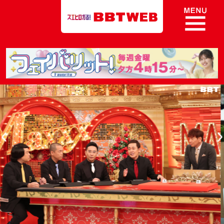
8ch BBT Web 富山テレビ
Previous
N