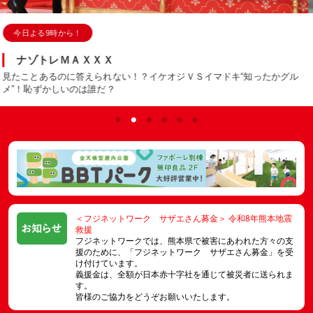
今日よる10時から！
＜木曜劇場＞ラストノート
内田有紀、寺西拓人Ｗ主演で年の差恋愛！
忘れられない余韻を残す、新たなラブストーリーが誕生する…！
＜フジネットワーク サザエさん募金＞ 令和8年熊本地震
救援
フジネットワークでは、熊本県で被害にあわれた方々の支
援のために、「フジネットワーク サザエさん募金」を受
け付けています。
義援金は、全額が日本赤十字社を通じて被災者に送られま
す。
皆様のご協力をどうぞお願いいたします。